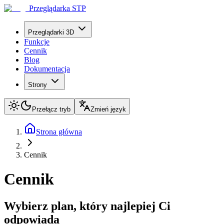
Przeglądarka STP
Przeglądarki 3D
Funkcje
Cennik
Blog
Dokumentacja
Strony
Przełącz tryb
Zmień język
Strona główna
Cennik
Cennik
Wybierz plan, który najlepiej Ci
odpowiada